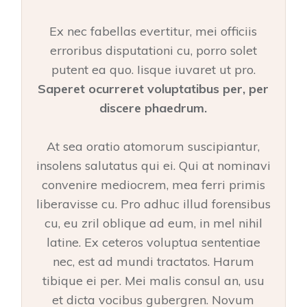
Ex nec fabellas evertitur, mei officiis
erroribus disputationi cu, porro solet
putent ea quo. Iisque iuvaret ut pro.
Saperet ocurreret voluptatibus per, per
discere phaedrum.
At sea oratio atomorum suscipiantur,
insolens salutatus qui ei. Qui at nominavi
convenire mediocrem, mea ferri primis
liberavisse cu. Pro adhuc illud forensibus
cu, eu zril oblique ad eum, in mel nihil
latine. Ex ceteros voluptua sententiae
nec, est ad mundi tractatos. Harum
tibique ei per. Mei malis consul an, usu
et dicta vocibus gubergren. Novum