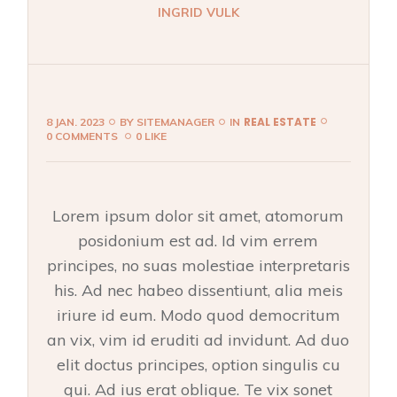
INGRID VULK
REAL ESTATE
8 JAN. 2023
BY
SITEMANAGER
IN
0 COMMENTS
0 LIKE
Lorem ipsum dolor sit amet, atomorum
posidonium est ad. Id vim errem
principes, no suas molestiae interpretaris
his. Ad nec habeo dissentiunt, alia meis
iriure id eum. Modo quod democritum
an vix, vim id eruditi ad invidunt. Ad duo
elit doctus principes, option singulis cu
qui. Ad ius erat oblique. Te vix sonet