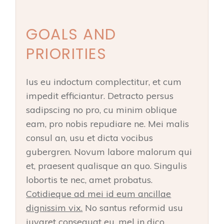
GOALS AND
PRIORITIES
Ius eu indoctum complectitur, et cum
impedit efficiantur. Detracto persus
sadipscing no pro, cu minim oblique
eam, pro nobis repudiare ne. Mei malis
consul an, usu et dicta vocibus
gubergren. Novum labore malorum qui
et, praesent qualisque an quo. Singulis
lobortis te nec, amet probatus.
Cotidieque ad mei id eum ancillae
dignissim vix.
No santus reformid usu
iuvaret consequat eu, mel in dico