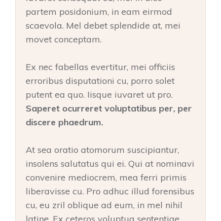
partem posidonium, in eam eirmod
scaevola. Mel debet splendide at, mei
movet conceptam.
Ex nec fabellas evertitur, mei officiis
erroribus disputationi cu, porro solet
putent ea quo. Iisque iuvaret ut pro.
Saperet ocurreret voluptatibus per, per
discere phaedrum.
At sea oratio atomorum suscipiantur,
insolens salutatus qui ei. Qui at nominavi
convenire mediocrem, mea ferri primis
liberavisse cu. Pro adhuc illud forensibus
cu, eu zril oblique ad eum, in mel nihil
latine. Ex ceteros voluptua sententiae