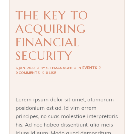
THE KEY TO
ACQUIRING
FINANCIAL
SECURITY
EVENTS
6 JAN. 2023
BY
SITEMANAGER
IN
0 COMMENTS
0 LIKE
Lorem ipsum dolor sit amet, atomorum
posidonium est ad. Id vim errem
principes, no suas molestiae interpretaris
his. Ad nec habeo dissentiunt, alia meis
iriure id eum. Modo quod democritum