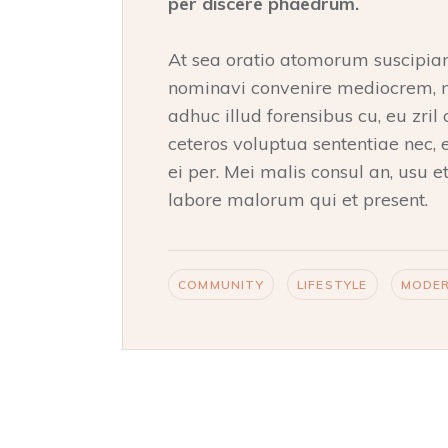
per discere phaedrum.
At sea oratio atomorum suscipiantu
nominavi convenire mediocrem, me
adhuc illud forensibus cu, eu zril 
ceteros voluptua sententiae nec,
ei per. Mei malis consul an, usu 
labore malorum qui et present.
COMMUNITY
LIFESTYLE
MODE