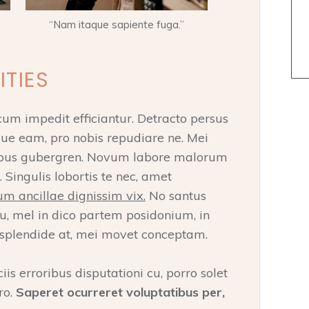
“Nam itaque sapiente fuga.”
ITIES
cum impedit efficiantur. Detracto persus
que eam, pro nobis repudiare ne. Mei
ocibus gubergren. Novum labore malorum
 Singulis lobortis te nec, amet
m ancillae dignissim vix.
No santus
u, mel in dico partem posidonium, in
splendide at, mei movet conceptam.
ciis erroribus disputationi cu, porro solet
ro.
Saperet ocurreret voluptatibus per,