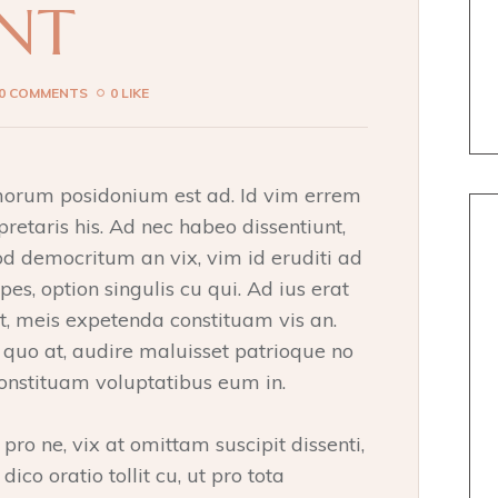
NT
0 COMMENTS
0 LIKE
morum posidonium est ad. Id vim errem
pretaris his. Ad nec habeo dissentiunt,
od democritum an vix, vim id eruditi ad
pes, option singulis cu qui. Ad ius erat
et, meis expetenda constituam vis an.
o at, audire maluisset patrioque no
onstituam voluptatibus eum in.
ro ne, vix at omittam suscipit dissenti,
ico oratio tollit cu, ut pro tota