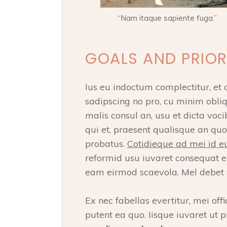
“Nam itaque sapiente fuga.”
GOALS AND PRIOR
Ius eu indoctum complectitur, et 
sadipscing no pro, cu minim obli
malis consul an, usu et dicta v
qui et, praesent qualisque an quo.
probatus.
Cotidieque ad mei id eu
reformid usu iuvaret consequat e
eam eirmod scaevola. Mel debet 
Ex nec fabellas evertitur, mei offi
putent ea quo. Iisque iuvaret ut p