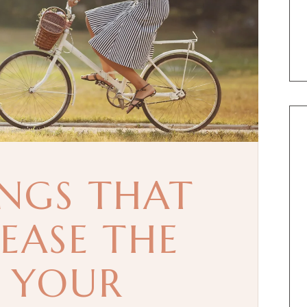
INGS THAT
EASE THE
F YOUR