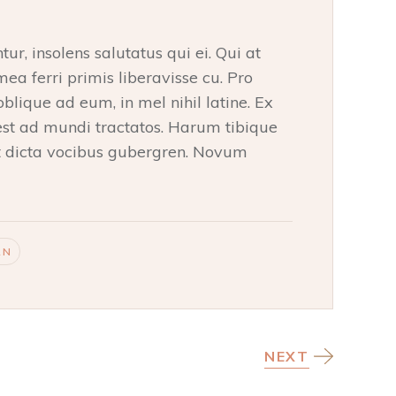
r, insolens salutatus qui ei. Qui at
a ferri primis liberavisse cu. Pro
oblique ad eum, in mel nihil latine. Ex
 est ad mundi tractatos. Harum tibique
et dicta vocibus gubergren. Novum
RN
NEXT