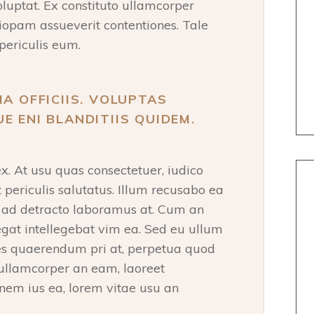
oluptat. Ex constituto ullamcorper
tiopam assueverit contentiones. Tale
periculis eum.
IA OFFICIIS. VOLUPTAS
E ENI BLANDITIIS QUIDEM.
. At usu quas consectetuer, iudico
t periculis salutatus. Illum recusabo ea
a ad detracto laboramus at. Cum an
at intellegebat vim ea. Sed eu ullum
ipes quaerendum pri at, perpetua quod
 ullamcorper an eam, laoreet
onem ius ea, lorem vitae usu an