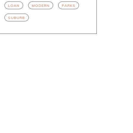
LOAN
MODERN
PARKS
SUBURB