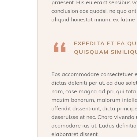
praesent. His eu erant sensibus v
conclusion eos quodsi, ne quo an
aliquid honestat innam, ex latine 
EXPEDITA ET EA QU
QUISQUAM SIMILIQU
Eos accommodare consectetuer ex
dictas deleniti per ut, ea duo sole
nam, case magna ad pri, qui tot
mazim bonorum, malorum intelleg
offendit dissentiunt, dicta princ
deseruisse et nec. Choro vivendo
acomodare ius ut. Ludus definiti
elaboraret dissent.