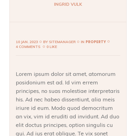
INGRID VULK
PROPERTY
10 JAN. 2023
BY
SITEMANAGER
IN
4 COMMENTS
0 LIKE
Lorem ipsum dolor sit amet, atomorum
posidonium est ad. Id vim errem
principes, no suas molestiae interpretaris
his. Ad nec habeo dissentiunt, alia meis
iriure id eum. Modo quod democritum
an vix, vim id eruditi ad invidunt. Ad duo
elit doctus principes, option singulis cu
qui. Ad ius erat oblique. Te vix sonet